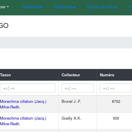
bier
Référentiels
Photothèque
Statuts de la flore
P
OGO
Taxon
Collecteur
Numéro
Monechma ciliatum (Jacq.)
Brunel J.-F.
8752
Milne-Redh.
Monechma ciliatum (Jacq.)
Guelly A.K.
500
Milne-Redh.