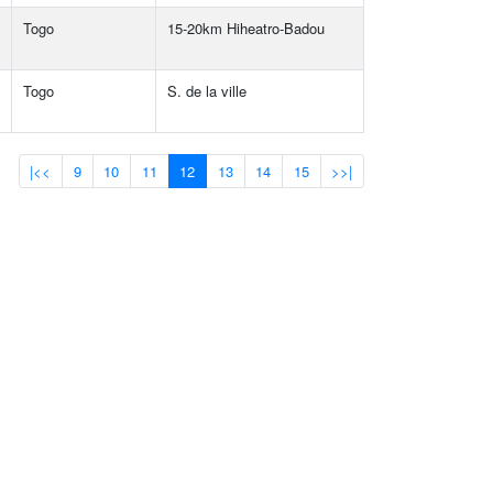
Togo
15-20km Hiheatro-Badou
Togo
S. de la ville
|<<
9
10
11
12
13
14
15
>>|