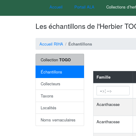
Accueil
Portail ALA
Collections d’her
Les échantillons de l'Herbier T
Accueil RIHA
Échantillons
Collection
TOGO
Échantillons
Famille
Collecteurs
Taxons
Acanthaceae
Localités
Noms vernaculaires
Acanthaceae