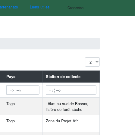
artenariats
Liens utiles
Connexion
Pays
Station de collecte
Togo
18km au sud de Bassar,
lisière de forêt sèche
Togo
Zone du Projet Afri.