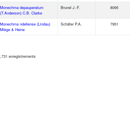
Monechma depauperatum
Brunel J.-F.
8095
(T.Anderson) C.B. Clarke
Monechma ndellense (Lindau)
Schäfer P.A.
7951
Miège & Heine
2,731 enregistrements