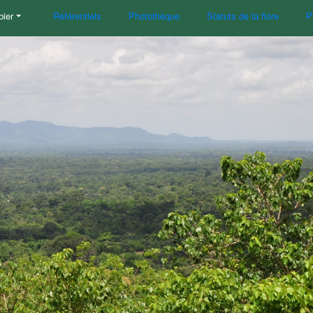
bier
Référentiels
Photothèque
Statuts de la flore
P