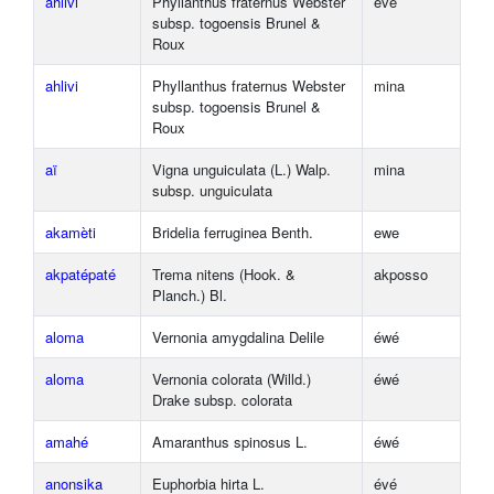
ahlivi
Phyllanthus fraternus Webster
évé
subsp. togoensis Brunel &
Roux
ahlivi
Phyllanthus fraternus Webster
mina
subsp. togoensis Brunel &
Roux
aï
Vigna unguiculata (L.) Walp.
mina
subsp. unguiculata
akamèti
Bridelia ferruginea Benth.
ewe
akpatépaté
Trema nitens (Hook. &
akposso
Planch.) Bl.
aloma
Vernonia amygdalina Delile
éwé
aloma
Vernonia colorata (Willd.)
éwé
Drake subsp. colorata
amahé
Amaranthus spinosus L.
éwé
anonsika
Euphorbia hirta L.
évé