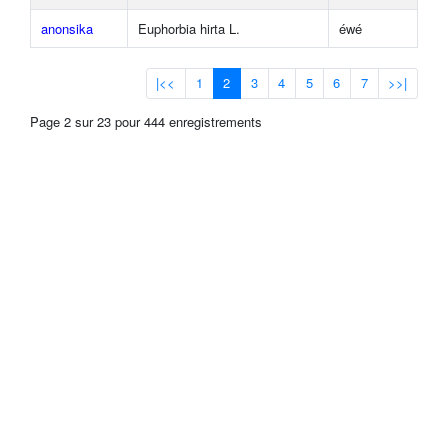
anonsika
Euphorbia hirta L.
éwé
|<<
1
2
3
4
5
6
7
>>|
Page 2 sur 23 pour 444 enregistrements