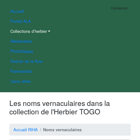
Connexion
Accueil
Portail ALA
Collections d’herbier
Référentiels
Photothèque
Statuts de la flore
Partenariats
Liens utiles
Les noms vernaculaires dans la
collection de l'Herbier TOGO
Accueil RIHA
Noms vernaculaires