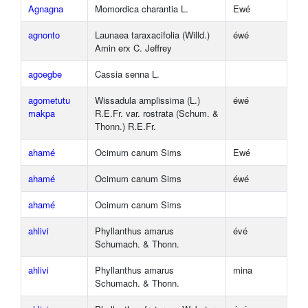
Agnagna
Momordica charantia L.
Ewé
agnonto
Launaea taraxacifolia (Willd.)
éwé
Amin erx C. Jeffrey
agoegbe
Cassia senna L.
agometutu
Wissadula amplissima (L.)
éwé
makpa
R.E.Fr. var. rostrata (Schum. &
Thonn.) R.E.Fr.
ahamé
Ocimum canum Sims
Ewé
ahamé
Ocimum canum Sims
éwé
ahamé
Ocimum canum Sims
ahlivi
Phyllanthus amarus
évé
Schumach. & Thonn.
ahlivi
Phyllanthus amarus
mina
Schumach. & Thonn.