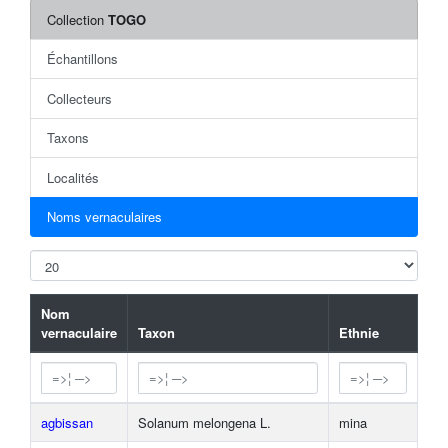
Collection
TOGO
Échantillons
Collecteurs
Taxons
Localités
Noms vernaculaires
Nom
vernaculaire
Taxon
Ethnie
agbissan
Solanum melongena L.
mina