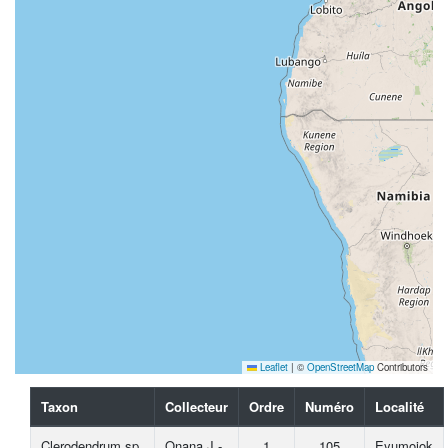
Leaflet
|
©
OpenStreetMap
Contributors
Taxon
Collecteur
Ordre
Numéro
Localité
Clerodendrum sp.
Onana J.-
1
105
Eyumojok