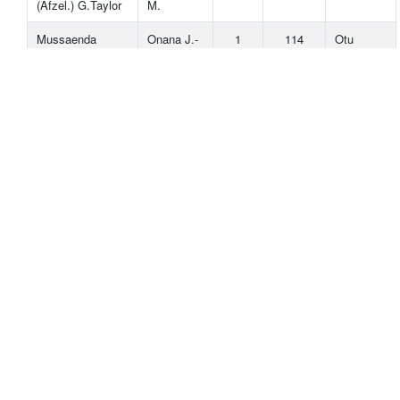
(Afzel.) G.Taylor
M.
Mussaenda
Onana J.-
1
114
Otu
arcuata Lam. ex
M.
Poir.
Strophanthus
Onana J.-
1
115
Mamfé
gratus (Wall. &
M.
Hook.) Baill.
Salacia sp.
Onana J.-
3
116
Kodmin
M.
Bertiera
Onana J.-
1
117
Otu
bracteolata Hiern
M.
Dalbergia sp.
Onana J.-
1
118
Eyumojok
M.
Baphia sp.
Onana J.-
1
119
Mamfé
M.
Baphia sp.
Onana J.-
1
119
Mamfé
M.