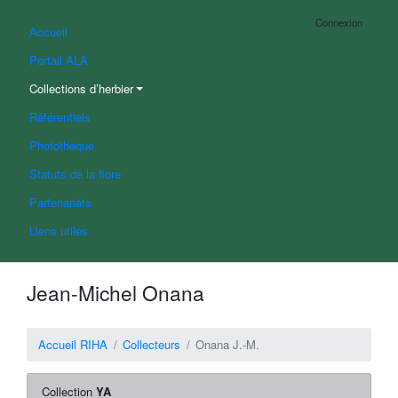
Connexion
Accueil
Portail ALA
Collections d’herbier
Référentiels
Photothèque
Statuts de la flore
Partenariats
Liens utiles
Jean-Michel Onana
Accueil RIHA
Collecteurs
Onana J.-M.
Collection
YA