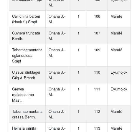
M.
Callichilia barteri
Onana J.-
1
106
Mamfé
(Hook.f.) Stapf
M.
Cuviera truncata
Onana J.-
1
107
Mamfé
Benth.
M.
Tabernaemontana
Onana J.-
1
109
Mamfé
eglandulosa
M.
Stapf
Cissus dinklagei
Onana J.-
1
110
Eyumojok
Gilg & Brandt
M.
Grewia
Onana J.-
1
111
Eyumojok
malacocarpa
M.
Mast.
Tabernaemontana
Onana J.-
1
112
Mamfé
crassa Benth.
M.
Heinsia crinita
Onana J.-
1
113
Mamfé